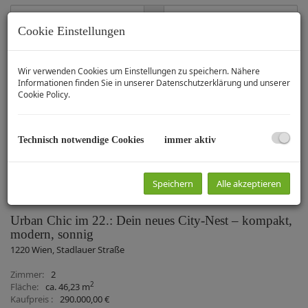
-
Cookie Einstellungen
Weitere Suchoptionen
Filter zurücksetzen
Wir verwenden Cookies um Einstellungen zu speichern. Nähere
Informationen finden Sie in unserer
Datenschutzerklärung
und unserer
Suchen
Cookie Policy
.
1
2
3
4
5
Technisch notwendige Cookies
immer aktiv
Standardsortierung
×
Speichern
Alle akzeptieren
Urban Chic im 22.: Dein neues City‑Nest – kompakt,
modern, sonnig
1220 Wien
, Stadlauer Straße
Zimmer
2
2
Fläche
ca. 46,23 m
Kaufpreis
290.000,00 €